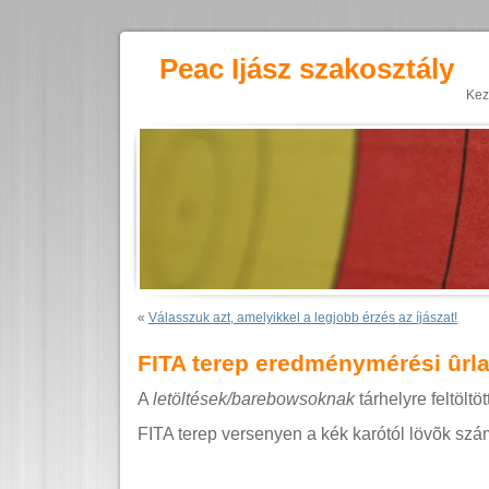
Peac Ijász szakosztály
Kez
«
Válasszuk azt, amelyikkel a legjobb érzés az íjászat!
FITA terep eredménymérési ûrl
A
letöltések/barebowsoknak
tárhelyre feltölt
FITA terep versenyen a kék karótól lövõk sz