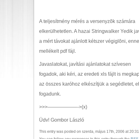
A teljesítmény mérés a versenyzõk számára
elkerülhetetlen. A hazai Stringwalker Yedik j
a mért távokat ajánlott kétszer végiglõni, enne
mellékelt pdf fájl.
Javaslatokat, javítási ajánlatokat szívesen
fogadok, aki kéri, az eredeti xls fájlt is meg
az összes karóhoz elkészítjük a segédletet, 
fogadunk.
>>>——————->(x)
Üdv! Gombor László
This entry was posted on szerda, május 17th, 2006 at 20:31