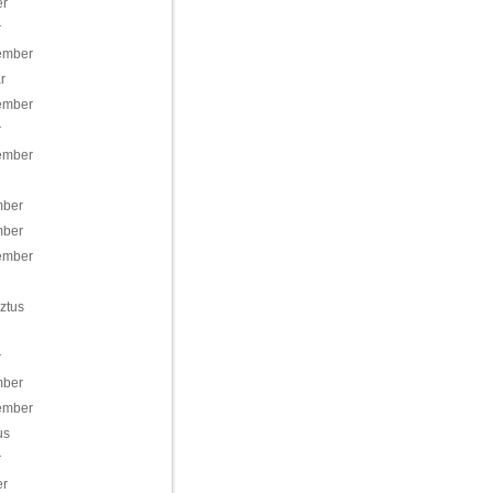
er
r
ember
r
ember
r
ember
mber
mber
ember
ztus
r
mber
ember
us
r
er