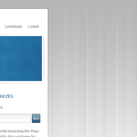
Letöltések
Linkek
TKEZÉS
és
ently browsing the
Peac
ztály
blog archives for