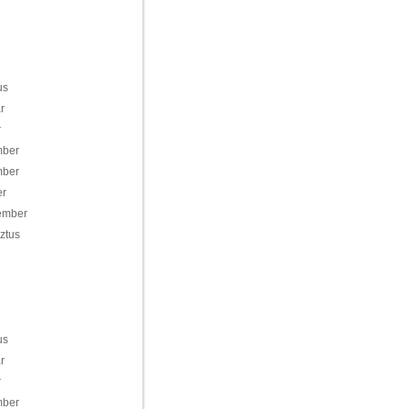
us
r
r
mber
mber
er
ember
ztus
us
r
r
mber