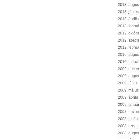
2013. augus
2013. június
2013. április
2013. februá
2012. októb
2012. szept
2012. februá
2010. augus
2010. márci
2009. dece
2009. augus
2009. július
2009. május
2009. április
2009. januá
2008. nove
2008. októb
2008. szept
2008. augus