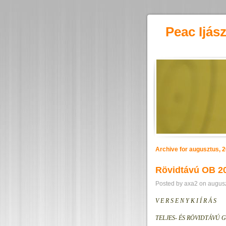
Peac Ijás
Archive for augusztus, 
Rövidtávú OB 2
Posted by axa2 on augusz
V E R S E N Y K I Í R Á S
TELJES- ÉS RÖVIDTÁVÚ 