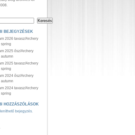
2008.
Keresés
I BEJEGYZÉSEK
yam 2026 tavasz/Archery
 spring
yam 2025 ősz/Archery
5 autumn
yam 2025 tavasz/Archery
 spring
yam 2024 ősz/Archery
4 autumn
yam 2024 tavasz/Archery
 spring
BI HOZZÁSZÓLÁSOK
leníthető bejegyzés.
M
r