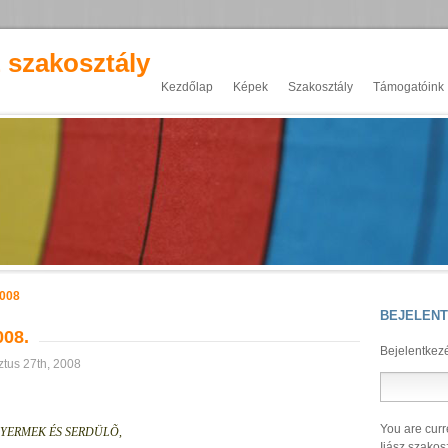
z szakosztály
Kezdőlap
Képek
Szakosztály
Támogatóink
2008
BEJELEN
008.
Bejelentkez
tus 27th, 2008
You are curr
GYERMEK ÉS SERDÜLÕ,
Ijász szakos