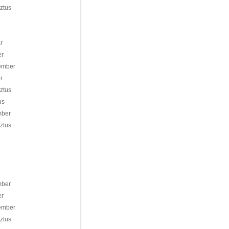
ztus
r
er
ember
r
ztus
us
mber
ztus
r
mber
er
ember
ztus