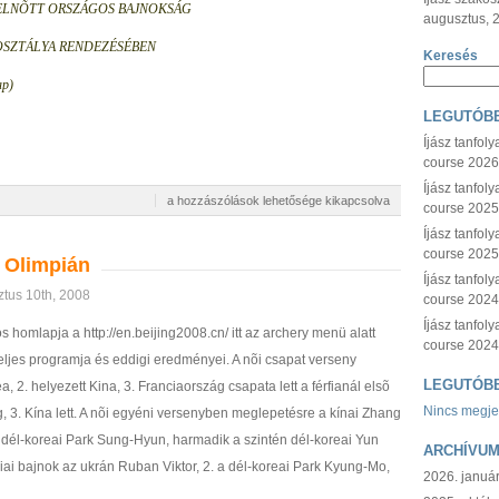
ELNÕTT ORSZÁGOS BAJNOKSÁG
augusztus, 
KOSZTÁLYA RENDEZÉSÉBEN
Keresés
ap)
LEGUTÓBB
Íjász tanfol
course 2026
Íjász tanfol
Rövidtávú
a hozzászólások lehetősége kikapcsolva
course 202
OB
Íjász tanfol
2008.
bejegyzéshez
course 2025
i Olimpián
Íjász tanfol
tus 10th, 2008
course 202
Íjász tanfol
s homlapja a http://en.beijing2008.cn/ itt az archery menü alatt
course 2024
 teljes programja és eddigi eredményei. A nõi csapat verseny
LEGUTÓB
, 2. helyezett Kina, 3. Franciaország csapata lett a férfianál elsõ
Nincs megje
, 3. Kína lett. A nõi egyéni versenyben meglepetésre a kínai Zhang
 dél-koreai Park Sung-Hyun, harmadik a szintén dél-koreai Yun
ARCHÍVU
piai bajnok az ukrán Ruban Viktor, 2. a dél-koreai Park Kyung-Mo,
2026. januá