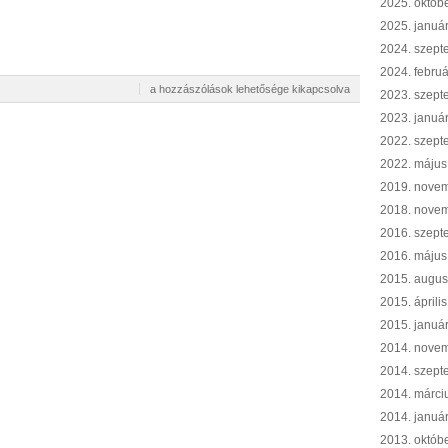
2025. októb
2025. januá
2024. szept
2024. februá
Íjászat
a hozzászólások lehetősége kikapcsolva
2023. szept
a
2023. januá
Pekingi
Olimpián
2022. szept
bejegyzéshez
2022. május
2019. nove
2018. nove
2016. szept
2016. május
2015. augus
2015. április
2015. januá
2014. nove
2014. szept
2014. márci
2014. januá
2013. októb