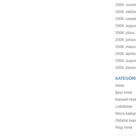
2006. nove
2006. októb
2006. szept
2006. augus
2006. július
2006. június
2006. május
2006. április
2004. augus
2004. június
KATEGÓRI
Hírek
Íjász hírek
Kiemelt híre
Letöltések
Nincs katego
Oldallal kap
Régi hírek