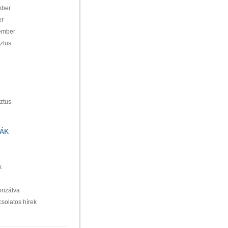
mber
er
ember
ztus
ztus
ÁK
k
rizálva
csolatos hírek