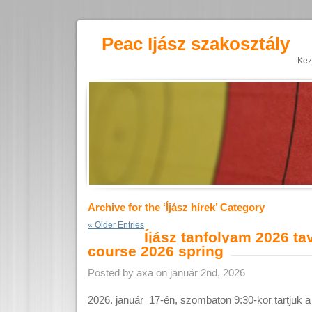
Peac Ijász szakosztály
Kez
Archive for the ‘Íjász hírek’ Category
« Older Entries
Íjász tanfolyam 2026 ta
course 2026 spring
Posted by axa on január 2nd, 2026
2026. január 17-én, szombaton 9:30-kor tartjuk a