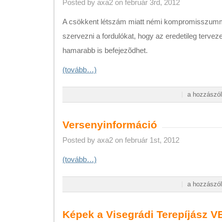
Posted by axa2 on február 3rd, 2012
A csökkent létszám miatt némi kompromisszumm
szervezni a fordulókat, hogy az eredetileg terveze
hamarabb is befejezõdhet.
(tovább…)
Versenyinform
a hozzászól
ÚJ
bejegyzéshez
Versenyinformáció
Posted by axa2 on február 1st, 2012
(tovább…)
Versenyinform
a hozzászól
bejegyzéshez
Képek a Visegrádi Terepíjász VB