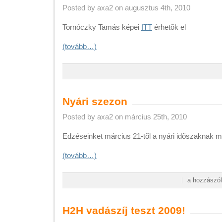
Posted by axa2 on augusztus 4th, 2010
Tornóczky Tamás képei
ITT
érhetõk el
(tovább…)
Nyári szezon
Posted by axa2 on március 25th, 2010
Edzéseinket március 21-tõl a nyári idõszaknak me
(tovább…)
Nyári
a hozzászól
szezon
bejegyzéshez
H2H vadászíj teszt 2009!