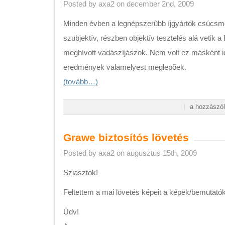
Posted by axa2 on december 2nd, 2009
Minden évben a legnépszerûbb íjgyártók csúcsmod
szubjektív, részben objektív tesztelés alá vetik a
meghívott vadászíjászok. Nem volt ez másként i
eredmények valamelyest meglepõek.
(tovább…)
H2H
a hozzászól
vadászíj
teszt
2009!
Grawe biztosítós lövetés
bejegyzéshez
Posted by axa2 on augusztus 15th, 2009
Sziasztok!
Feltettem a mai lövetés képeit a képek/bemutat
Üdv!