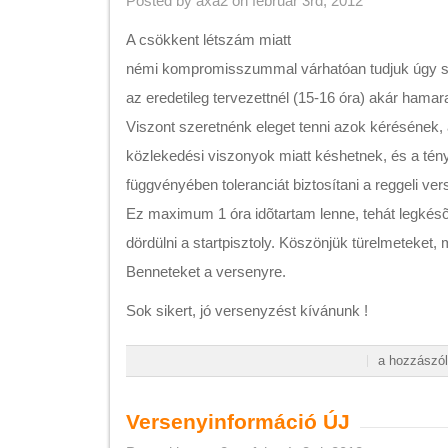
Posted by axa2 on február 3rd, 2012
A csökkent létszám miatt
némi kompromisszummal várhatóan tudjuk úgy sz
az eredetileg tervezettnél (15-16 óra) akár hamar
Viszont szeretnénk eleget tenni azok kérésének,
közlekedési viszonyok miatt késhetnek, és a tén
függvényében toleranciát biztosítani a reggeli ver
Ez maximum 1 óra idõtartam lenne, tehát legkésõb
dördülni a startpisztoly. Köszönjük türelmeteket,
Benneteket a versenyre.
Sok sikert, jó versenyzést kívánunk !
Új
a hozzászól
versenyinform
bejegyzéshez
Versenyinformáció ÚJ