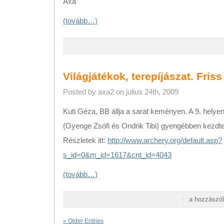
Axa
(tovább…)
Világjátékok, terepíjászat. Friss
Posted by axa2 on július 24th, 2009
Kuti Géza, BB állja a sarat keményen. A 9. helye
(Gyenge Zsófi és Ondrik Tibi) gyengébben kezdtek
Részletek itt:
http://www.archery.org/default.asp?
s_id=0&m_id=1617&cnt_id=4043
(tovább…)
Világjátékok,
a hozzászól
terepíjászat.
Friss
« Older Entries
hírek!