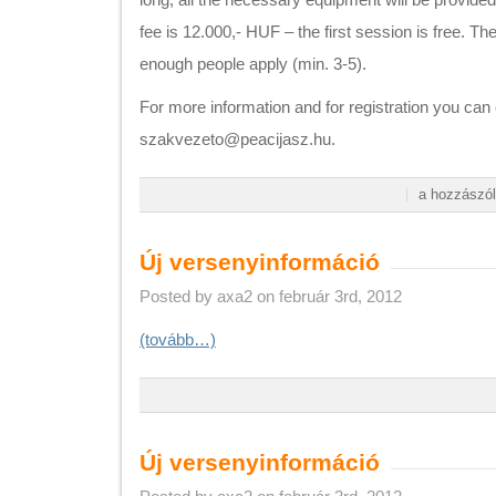
fee is 12.000,- HUF – the first session is free. The 
enough people apply (min. 3-5).
For more information and for registration you can 
szakvezeto@peacijasz.hu.
Íjász
a hozzászól
tanfolyam
2026
tavasz/Archer
Új versenyinformáció
course
2026
Posted by axa2 on február 3rd, 2012
spring
bejegyzéshez
(tovább…)
Új versenyinformáció