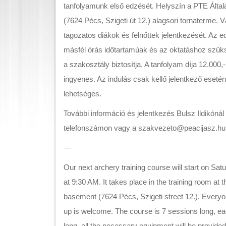
tanfolyamunk első edzését. Helyszín a PTE Álta
(7624 Pécs, Szigeti út 12.) alagsori tornaterme. V
tagozatos diákok és felnőttek jelentkezését. Az 
másfél órás időtartamúak és az oktatáshoz szüks
a szakosztály biztosítja. A tanfolyam díja 12.000,
ingyenes. Az indulás csak kellő jelentkező eseté
lehetséges.
További információ és jelentkezés Bulsz Ildikóná
telefonszámon vagy a szakvezeto@peacijasz.hu 
—
Our next archery training course will start on Sat
at 9:30 AM. It takes place in the training room at 
basement (7624 Pécs, Szigeti street 12.). Everyo
up is welcome. The course is 7 sessions long, eac
long, all the necessary equipment will be provide