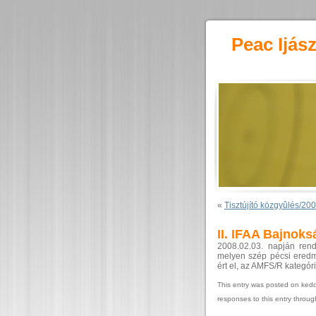
Peac Ijás
«
Tisztújító közgyûlés/200
II. IFAA Bajnok
2008.02.03. napján ren
melyen szép pécsi eredmé
ért el, az AMFS/R kategóri
This entry was posted on kedd
responses to this entry throu