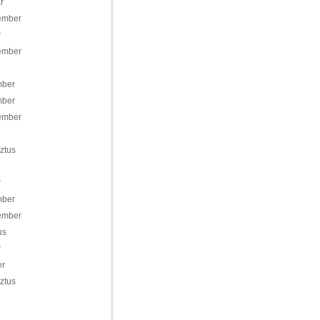
r
ember
r
ember
mber
mber
ember
ztus
r
mber
ember
us
r
er
ztus