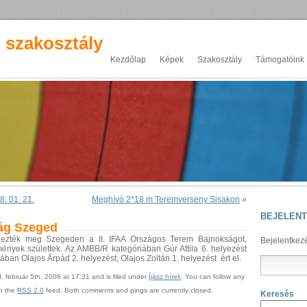
z szakosztály
Kezdőlap
Képek
Szakosztály
Támogatóink
8. 01. 21.
Meghívó 2*18 m Teremverseny Sisakon
»
BEJELEN
ság Szeged
dezték meg Szegeden a II. IFAA Országos Terem Bajnokságot,
Bejelentkez
nyek születtek. Az AMBB/R kategóriában Gúr Attila 6. helyezést
ában Olajos Árpád 2. helyezést, Olajos Zoltán 1. helyezést ért el.
, február 5th, 2008 at 17:31 and is filed under
Íjász hírek
. You can follow any
gh the
RSS 2.0
feed. Both comments and pings are currently closed.
Keresés