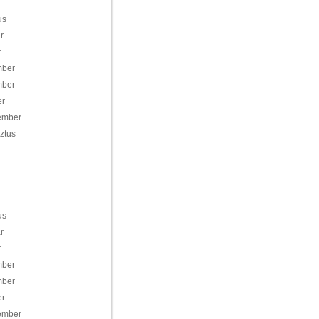
us
r
r
mber
mber
er
ember
ztus
us
r
r
mber
mber
er
ember