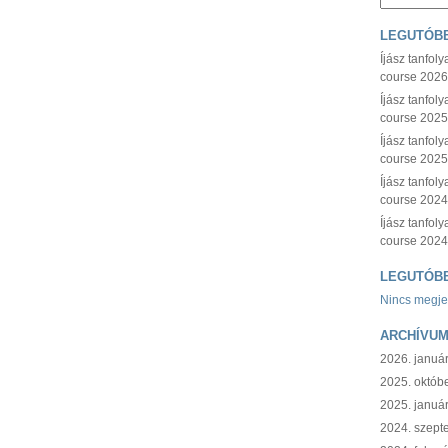
LEGUTÓBB
Íjász tanfol
course 2026
Íjász tanfol
course 202
Íjász tanfol
course 2025
Íjász tanfol
course 202
Íjász tanfol
course 2024
LEGUTÓB
Nincs megje
ARCHÍVU
2026. januá
2025. októb
2025. januá
2024. szept