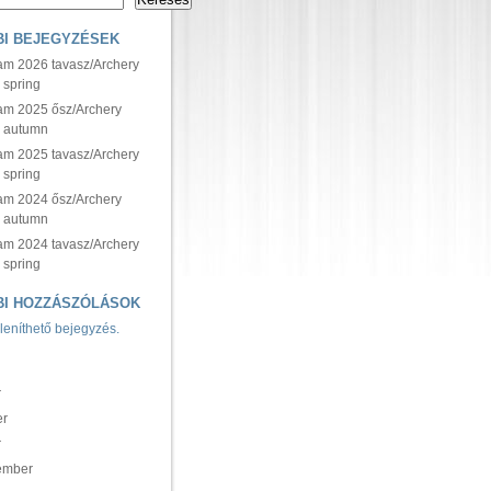
I BEJEGYZÉSEK
yam 2026 tavasz/Archery
 spring
yam 2025 ősz/Archery
5 autumn
yam 2025 tavasz/Archery
 spring
yam 2024 ősz/Archery
4 autumn
yam 2024 tavasz/Archery
 spring
BI HOZZÁSZÓLÁSOK
leníthető bejegyzés.
M
r
er
r
ember