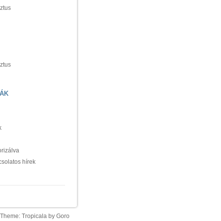
ztus
ztus
ÁK
k
rizálva
csolatos hírek
Theme:
Tropicala
by
Goro