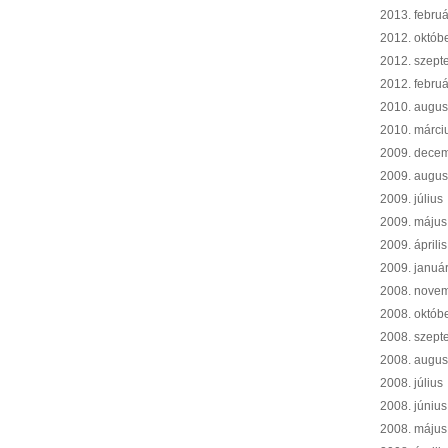
2013. februá
2012. októb
2012. szept
2012. februá
2010. augus
2010. márci
2009. dece
2009. augus
2009. július
2009. május
2009. április
2009. januá
2008. nove
2008. októb
2008. szept
2008. augus
2008. július
2008. június
2008. május