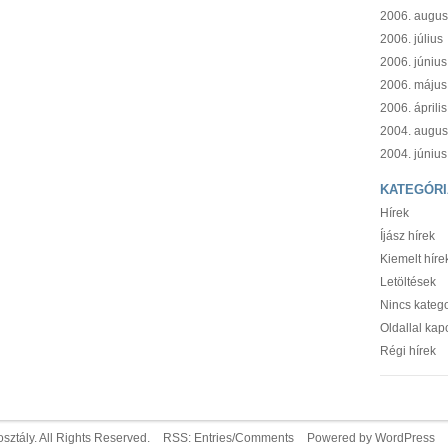
2006. augus
2006. július
2006. június
2006. május
2006. április
2004. augus
2004. június
KATEGÓRI
Hírek
Íjász hírek
Kiemelt híre
Letöltések
Nincs katego
Oldallal kap
Régi hírek
sztály. All Rights Reserved.
RSS:
Entries
/
Comments
Powered by
WordPress