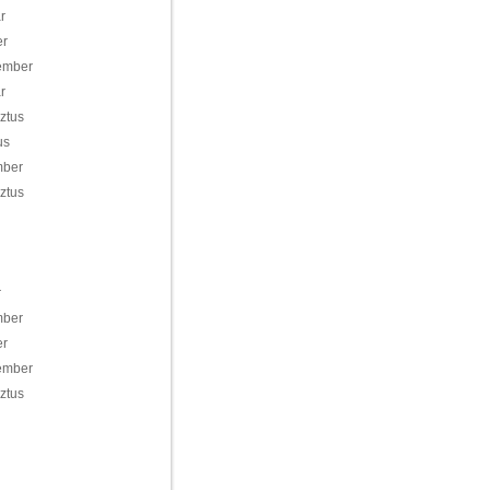
r
er
ember
r
ztus
us
mber
ztus
r
mber
er
ember
ztus