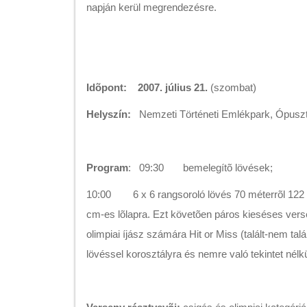
napján kerül megrendezésre.
Idõpont: 2007. július 21.
(szombat)
Helyszín:
Nemzeti Történeti Emlékpark, Ópusz
Program
: 09:30 bemelegítõ lövések;
10:00 6 x 6 rangsoroló lövés 70 méterrõl 122
cm-es lõlapra. Ezt követõen páros kieséses vers
olimpiai íjász számára Hit or Miss (talált-nem talá
lövéssel korosztályra és nemre való tekintet nélkü