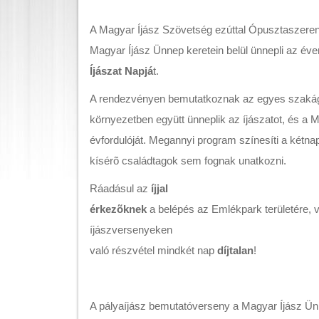
A Magyar Íjász Szövetség ezúttal Ópusztaszeren
Magyar Íjász Ünnep keretein belül ünnepli az év
Íjászat Napjá
t.
A rendezvényen bemutatkoznak az egyes szakága
környezetben együtt ünneplik az íjászatot, és a 
évfordulóját. Megannyi program színesíti a kétn
kísérõ családtagok sem fognak unatkozni.
Ráadásul az
íjjal
érkezõknek
a belépés az Emlékpark területére, 
íjászversenyeken
való részvétel mindkét nap
díjtalan
!
A pályaíjász bemutatóverseny a Magyar Íjász Ün