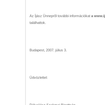
Az Íjász Ünneprõl további információkat
a www.i
találhattok.
Budapest, 2007. július 3.
Üdvözlettel:
Pályaíjász Szakmai Bizottság