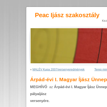
Peac Ijász szakosztály
Kez
«
MALÉV Kupa 2007/versenyeredmények
Terep min
Árpád-évi I. Magyar Íjász Ünne
MEGHÍVÓ
az
Árpád-évi I. Magyar Íjász Ünnep
pályaíjász
versenyére.