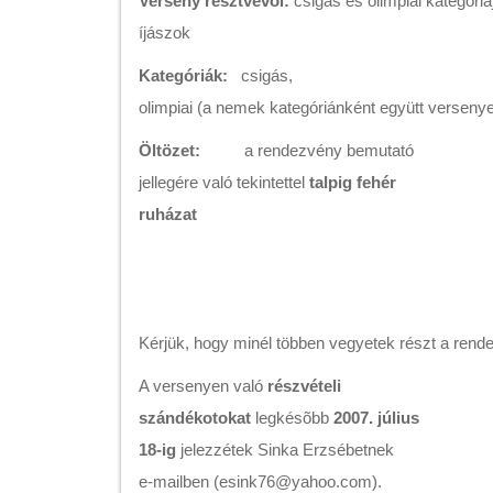
Verseny résztvevõi:
csigás és olimpiai kategóriá
íjászok
Kategóriák:
csigás,
olimpiai (a nemek kategóriánként együtt verseny
Öltözet:
a rendezvény bemutató
jellegére való tekintettel
talpig fehér
ruházat
Kérjük, hogy minél többen vegyetek részt a rend
A versenyen való
részvételi
szándékotokat
legkésõbb
2007. július
18-ig
jelezzétek Sinka Erzsébetnek
e-mailben (esink76@yahoo.com).