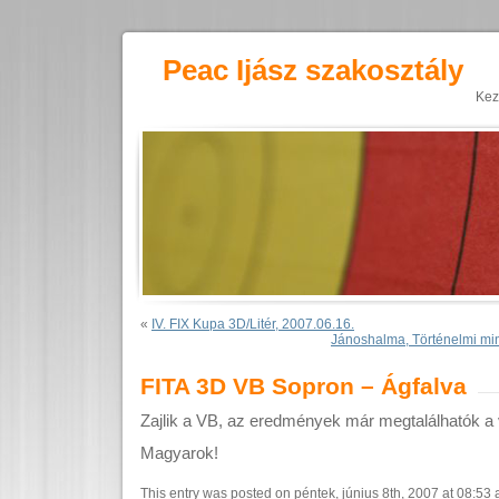
Peac Ijász szakosztály
Kez
«
IV. FIX Kupa 3D/Litér, 2007.06.16.
Jánoshalma, Történelmi mi
FITA 3D VB Sopron – Ágfalva
Zajlik a VB, az eredmények már megtalálhatók a
Magyarok!
This entry was posted on péntek, június 8th, 2007 at 08:53 