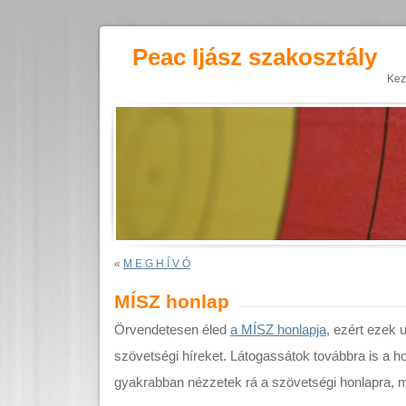
Peac Ijász szakosztály
Kez
«
M E G H Í V Ó
MÍSZ honlap
Örvendetesen éled
a MÍSZ honlapja
, ezért ezek 
szövetségi híreket. Látogassátok továbbra is a h
gyakrabban nézzetek rá a szövetségi honlapra, 